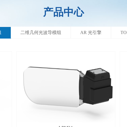
产品中心
组
二维几何光波导模组
AR 光引擎
T