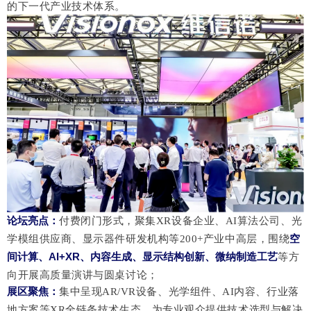
的下一代产业技术体系。
论坛亮点
：
付费闭门形式，聚集
XR设备企业、AI算法公司、光
空
学模组供应商、显示器件研发机构等200+产业中高层，围绕
间计算、
AI+XR、内容生成、显示结构创新、微纳制造工艺
等方
向开展高质量演讲与圆桌讨论；
展区聚焦
：
集中呈现
AR/VR设备、光学组件、AI内容、行业落
地方案等XR全链条技术生态，为专业观众提供技术选型与解决