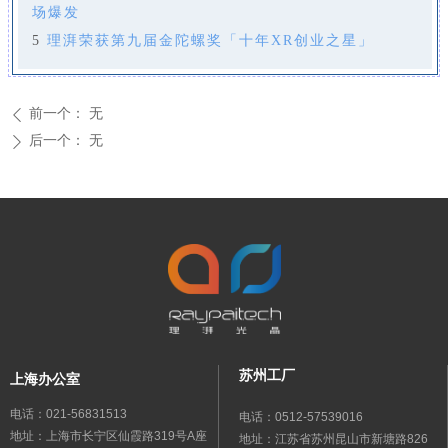
场爆发
5
理湃荣获第九届金陀螺奖「十年XR创业之星」
前一个：
无
ꄴ
后一个：
无
ꄲ
苏州工厂
上海办公室
电话：021-56831513
电话：0512-57539016
地址：上海市长宁区仙霞路319号A座
地址：江苏省苏州昆山市新塘路826