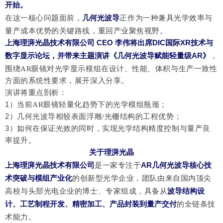
开始。
在这一核心问题面前，
几何光波导
正作为一种兼具光学效率与
量产成本优势的关键路线，重回产业聚焦视野。
上海理湃光晶技术有限公司
CEO 李伟
将出席
DIC国际XR技术与
数字显示论坛
，并带来主题演讲《
几何光波导赋能轻量级
AR
》
，
围绕
AR眼镜对光学显示模组在设计、性能、体积与生产一致性
方面的系统性要求，展开深入分享。
演讲将重点剖析：
1
当前
）
AR眼镜轻量化趋势下的光学模组瓶颈；
2
几何光波导相较表面浮雕
）
/光栅结构的工程优势；
3
如何在保证光效的同时，实现
结构精度控制与量产良
）
光学
率提升。
关于理湃光晶
上海理湃光晶技术有限公司
是一家专注于
AR几何光波
导
核心
技
术
突破
与模组
产业化
的创新型光学企业，团队由来自国内顶尖
高校与头部光电企业的博士、专家组成，具备从
波导结构设
计、工艺制程开发、精密加工、产品封装到量产交付
的全链条技
术能力。