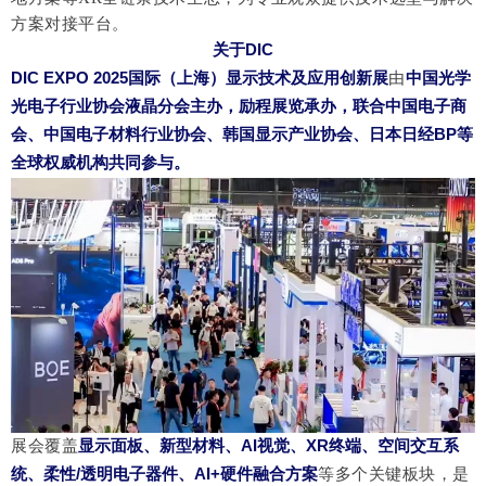
方案对接平台。
关于
DIC
DIC EXPO 2025国际（上海）显示技术及应用创新展
由
中国光学
光电子行业协会液晶分会主办
，
励程展览承办
，联合
中国电子商
会、中国电子材料行业协会、韩国显示产业协会、日本日经
BP
等
全球权威机构共同参与。
展会覆盖
显示面板、新型材料、
AI视觉、XR终端、空间交互系
统、柔性/透明电子器件、AI+硬件融合方案
等多个关键板块，是