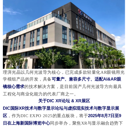
理湃光晶以几何光波导为核心，已完成多款轻量化
AR眼镜用光
可量产、兼容多尺寸、适配
AI
&AR
眼
学模组产品的开发，具备
镜核心需求
的技术解决方案，是目前国产几何光波导方向最具
工程化与商业化能力的代表厂商之一。
关于
DIC XR论坛 & XR展区
DIC国际XR技术与数字显示论坛
与
虚拟现实技术与数字显示展
区
，作为
2025年8月7日至9
DIC EXPO 2025的重点板块，将于
日
在
上海新国际博览中心
同步举办，聚焦
XR与显示融合趋势下