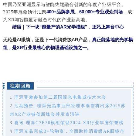
中国乃至亚洲显示与智能终端融合创新的年度产业级平台。
400+品牌参展、60,000+专业观众到场
，成
2025年展会预计汇聚
为
XR与智能显示融合时代的产业新高地。
结语｜下一块
“能量产的AR光学模组”，正站上舞台中心
无论是
AI眼镜，还是下一代消费级AR产品，
真正能落地的光学模
组，是
XR行业最核心的物理基础设施之一。
END
往期回顾
1
理湃受邀参加第二届国际光电集成技术大会
2
活动预告| 理湃光晶事业部经理李雨雪将出席2025苏
州XR产业链创新峰会并发表演讲
3
喜讯 理湃G3E30模组荣登2024 XR行业年度荣誉榜
4
理湃光晶完成B+轮融资，全面助推消费级AR眼镜市