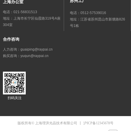
苏州工厂
上海办公室
电话：021-56831513
电话：0512-57539016
地址：上海市长宁区仙霞路319号A座
地址：江苏省苏州昆山市新塘路826
304室
号1栋
合作咨询
人力咨询：guaiping@raypai.cn
购买咨询：yuqun@raypai.cn
扫码关注
沪ICP备12345678号
版权所有© 上海理湃光晶技术有限公司