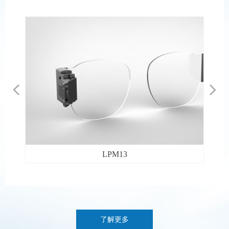
넳
넲
3
LPM30
了解更多