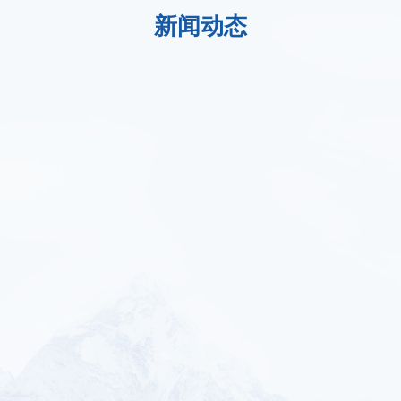
新闻动态
从10万套到100万套！理湃
理湃光波导，助力
学
光晶入驻平谦迈高，产能
AIR3：核心光学
加速
生产
10倍跃升，共启智能光学
上海
2026-05-15
2026-05-15